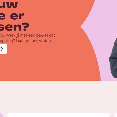
ouw
e er
ssen?
. Werk jij met een pakket dat
peling? Laat het ons weten.