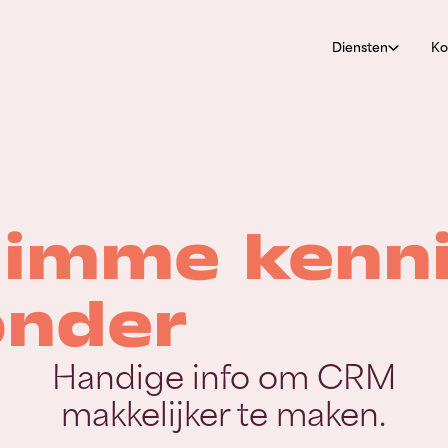
Diensten
Ko
limme kenni
onder
Handige info om CRM
makkelijker te maken.