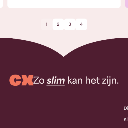
1
2
3
4
D
K