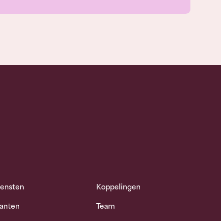
iensten
Koppelingen
lanten
Team