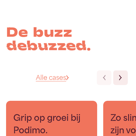
De buzz
debuzzed
debuzzed
debuzzed
.
Alle cases
Grip op groei bij
Zo sli
Podimo.
zijn v